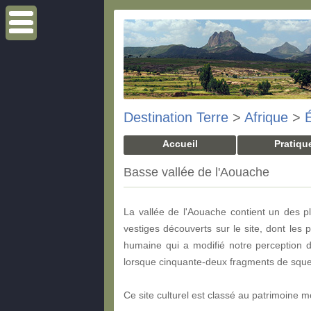
Destination Terre
>
Afrique
>
É
Accueil
Pratiqu
Basse vallée de l'Aouache
La vallée de l'Aouache contient un des p
vestiges découverts sur le site, dont les 
humaine qui a modifié notre perception de
lorsque cinquante-deux fragments de squele
Ce site culturel est classé au patrimoine