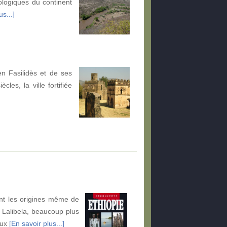
logiques du continent
us...]
n Fasilidès et de ses
les, la ville fortifiée
vent les origines même de
e Lalibela, beaucoup plus
eux
[En savoir plus...]