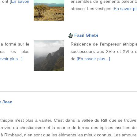
ù ont
[En savoir
ensembles de gisements paléonto
africain. Les vestiges
[En savoir pl
Fasil Ghebi
a formé sur le
Résidence de l'empereur éthiopie
ges les plus
successeurs aux XVIe et XVIIe sièc
voir plus...]
de
[En savoir plus...]
e Jean
Éthiopie n'est plus à vanter. C'est dans la vallée du Rift que se trou
rivée du christianisme et la «sortie de terre» des églises insolites d
re à Rimbaud, n'en sont que les éléments les mieux connus. Les amour