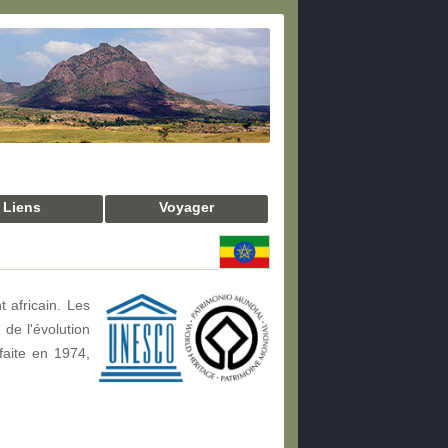
Liens
Voyager
 africain. Les
 de l'évolution
faite en 1974,