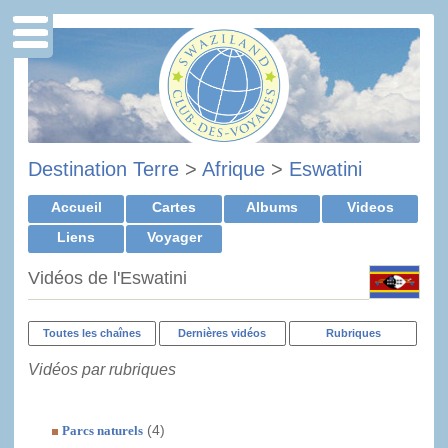
Destination Terre
>
Afrique
>
Eswatini
Accueil
Cartes
Albums
Videos
Liens
Voyager
Vidéos de l'Eswatini
Toutes les chaînes
Dernières vidéos
Rubriques
Vidéos par rubriques
(4)
Parcs naturels