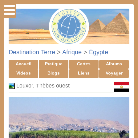
Destination Terre
>
Afrique
>
Égypte
Accueil
Pratique
Cartes
Albums
Videos
Blogs
Liens
Voyager
Louxor, Thèbes ouest