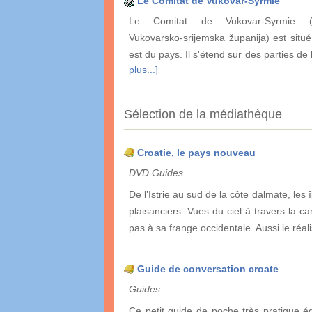
Le Comitat de Vukovar-Syrmie
Le Comitat de Vukovar-Syrmie (
Vukovarsko-srijemska županija) est situé
est du pays. Il s'étend sur des parties de
plus...]
Sélection de la médiathèque
Croatie, le pays nouveau
DVD Guides
De l’Istrie au sud de la côte dalmate, les 
plaisanciers. Vues du ciel à travers la 
pas à sa frange occidentale. Aussi le réali
Guide de conversation croate
Guides
Ce petit guide de poche très pratique é