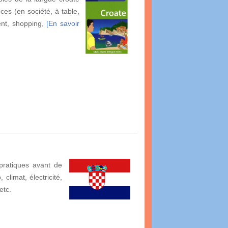
es (en société, à table,
ment, shopping,
[En savoir
pratiques avant de
climat, électricité,
etc.