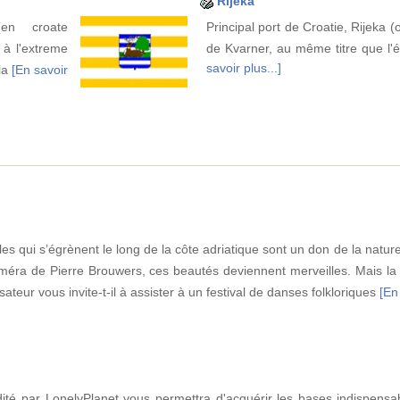
Rijeka
en croate
Principal port de Croatie, Rijeka (
 à l'extreme
de Kvarner, au même titre que l'é
savoir plus...]
 la
[En savoir
îles qui s’égrènent le long de la côte adriatique sont un don de la natur
caméra de Pierre Brouwers, ces beautés deviennent merveilles. Mais la 
sateur vous invite-t-il à assister à un festival de danses folkloriques
[En 
dité par LonelyPlanet vous permettra d'acquérir les bases indispensa