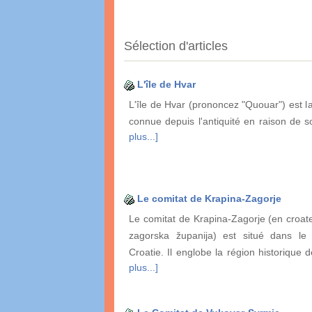
Sélection d'articles
L'île de Hvar
L'île de Hvar (prononcez "Quouar") est la
connue depuis l'antiquité en raison de 
plus...]
Le comitat de Krapina-Zagorje
Le comitat de Krapina-Zagorje (en croat
zagorska županija) est situé dans le
Croatie. Il englobe la région historique 
plus...]