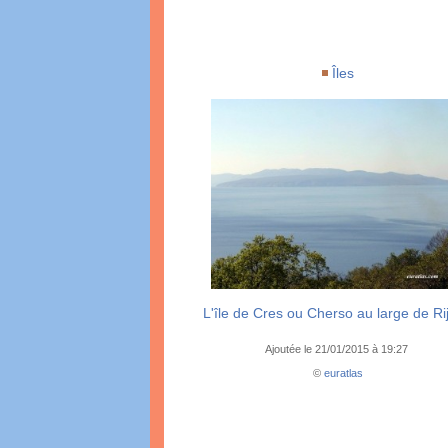
Îles
L'île de Cres ou Cherso au large de Ri
Ajoutée le 21/01/2015 à 19:27
©
euratlas