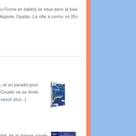
ou Fiume en italien) se situe dans la baie
légante Opatija. La ville a connu un
[En
e, et un paradis pour
Croatie ne se limite
savoir plus...]
bles de la langue croate