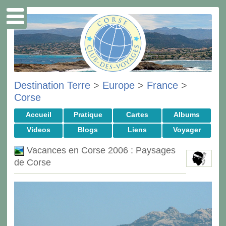
Destination Terre
>
Europe
>
France
>
Corse
Accueil
Pratique
Cartes
Albums
Videos
Blogs
Liens
Voyager
Vacances en Corse 2006 : Paysages
de Corse