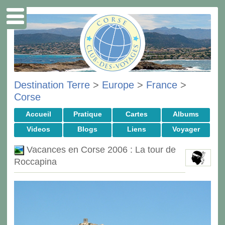
Destination Terre
>
Europe
>
France
>
Corse
Accueil
Pratique
Cartes
Albums
Videos
Blogs
Liens
Voyager
Vacances en Corse 2006 : La tour de
Roccapina