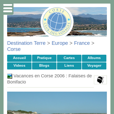
Destination Terre
>
Europe
>
France
>
Corse
Accueil
Pratique
Cartes
Albums
Videos
Blogs
Liens
Voyager
Vacances en Corse 2006 : Falaises de
Bonifacio