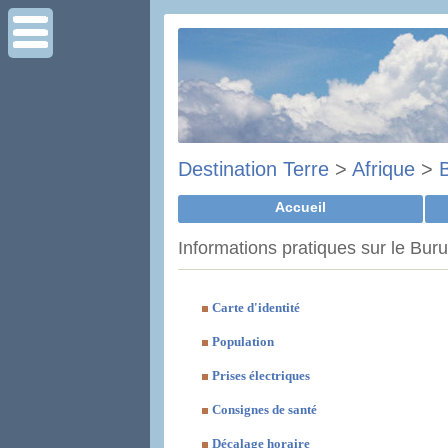
Destination Terre
>
Afrique
>
Accueil
Informations pratiques sur le Bur
Carte d'identité
Population
Prises électriques
Consignes de santé
Décalage horaire