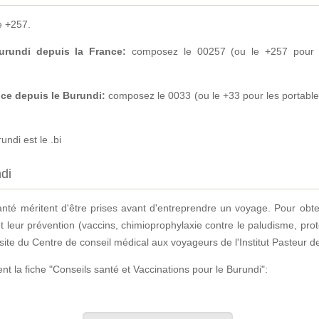
e +257.
rundi depuis la France:
composez le 00257 (ou le +257 pour le
ce depuis le Burundi:
composez le 0033 (ou le +33 pour les portable
ndi est le .bi
di
anté méritent d'être prises avant d'entreprendre un voyage. Pour obt
t leur prévention (vaccins, chimioprophylaxie contre le paludisme, prot
e du Centre de conseil médical aux voyageurs de l'Institut Pasteur de 
t la fiche "Conseils santé et Vaccinations pour le Burundi":