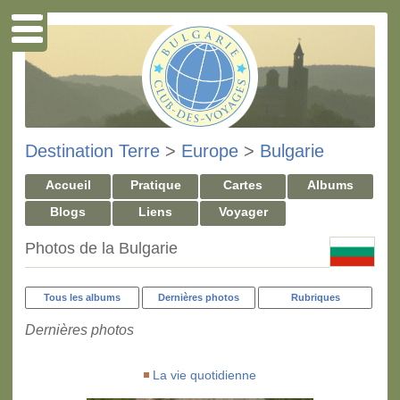
Destination Terre
>
Europe
>
Bulgarie
Accueil
Pratique
Cartes
Albums
Blogs
Liens
Voyager
Photos de la Bulgarie
Tous les albums
Dernières photos
Rubriques
Dernières photos
La vie quotidienne