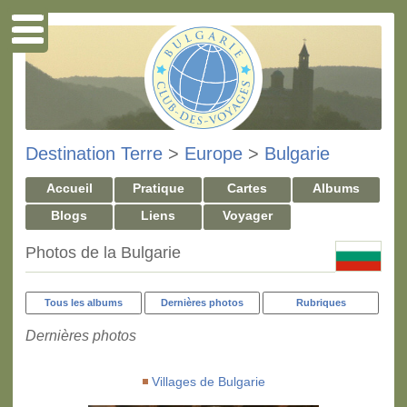
Destination Terre
>
Europe
>
Bulgarie
Accueil
Pratique
Cartes
Albums
Blogs
Liens
Voyager
Photos de la Bulgarie
Tous les albums
Dernières photos
Rubriques
Dernières photos
Villages de Bulgarie