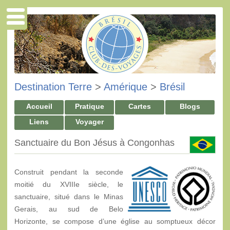
Destination Terre
>
Amérique
>
Brésil
Accueil
Pratique
Cartes
Blogs
Liens
Voyager
Sanctuaire du Bon Jésus à Congonhas
Construit pendant la seconde
moitié du XVIIIe siècle, le
sanctuaire, situé dans le Minas
Gerais, au sud de Belo
Horizonte, se compose d’une église au somptueux décor