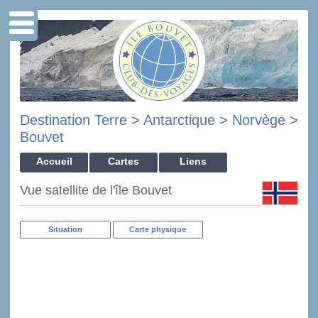
Destination Terre
>
Antarctique
>
Norvège
>
Bouvet
Accueil
Cartes
Liens
Vue satellite de l'île Bouvet
Situation
Carte physique