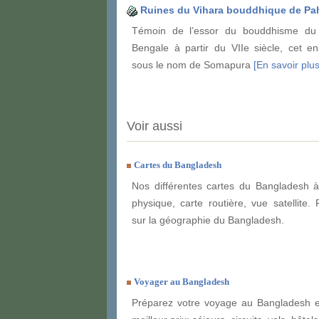
Ruines du Vihara bouddhique de Pa
Témoin de l’essor du bouddhisme d
Bengale à partir du VIIe siècle, cet e
sous le nom de Somapura
[En savoir plus.
Voir aussi
Cartes du Bangladesh
Nos différentes cartes du Bangladesh à
physique, carte routière, vue satellite. 
sur la géographie du Bangladesh.
Voyager au Bangladesh
Préparez votre voyage au Bangladesh et