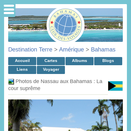
Destination Terre
>
Amérique
>
Bahamas
Accueil
Cartes
Albums
Blogs
Liens
Voyager
Photos de Nassau aux Bahamas : La
cour suprême