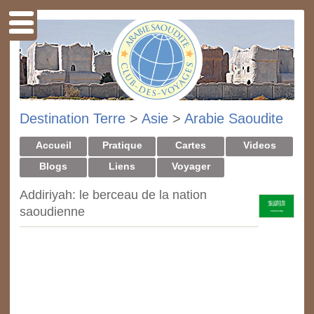
Destination Terre
>
Asie
>
Arabie Saoudite
Accueil
Pratique
Cartes
Videos
Blogs
Liens
Voyager
Addiriyah: le berceau de la nation
saoudienne