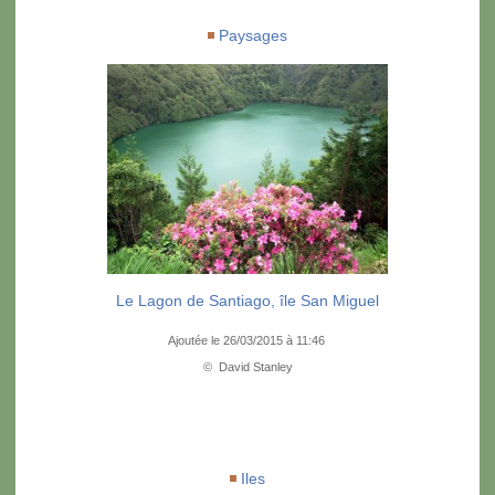
Paysages
Le Lagon de Santiago, île San Miguel
Ajoutée le 26/03/2015 à 11:46
© David Stanley
Iles