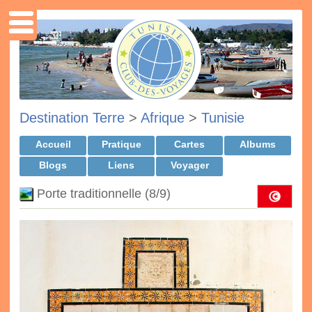
Destination Terre
>
Afrique
>
Tunisie
Accueil
Pratique
Cartes
Albums
Blogs
Liens
Voyager
Porte traditionnelle (8/9)