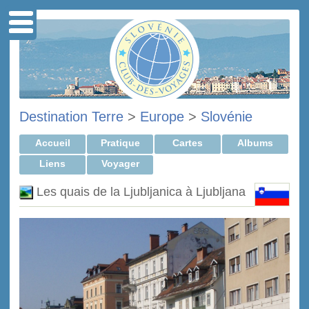
Destination Terre
>
Europe
>
Slovénie
Accueil
Pratique
Cartes
Albums
Liens
Voyager
Les quais de la Ljubljanica à Ljubljana