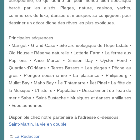
européenne, ce qui donne un petit monde bien spécifique
bercé par les alizés. Plages, nature, casinos, yachts,
commerces de luxe, danses et musiques se conjuguent pour
dessiner un décor digne des rêves les plus exotiques.
Principales séquences :
• Marigot • Grand-Case • Site archéologique de Hope Estate •
Old House • Réserve naturelle • Lotterie Farm • La ferme aux
Papillons • Anse Marcel • Simson Bay • Oyster Pond •
Quartier-d'Orléans • Terres Basses • Les plages • Pêche au
gros • Plongée sous-marine • La plaisance • Philipsburg •
Mullet Bay • Maho Bay • Île Tintamarre • Îlet Pinel • La fête de
la Musique • L'histoire • Population • Dessalement de l'eau de
mer • Saba • Saint-Eustache • Musiques et danses antillaises
• Vues aériennes
Disponible chez notre partenaire à l'adresse ci-dessous:
Saint-Martin, la vie en double
©
La Rédaction