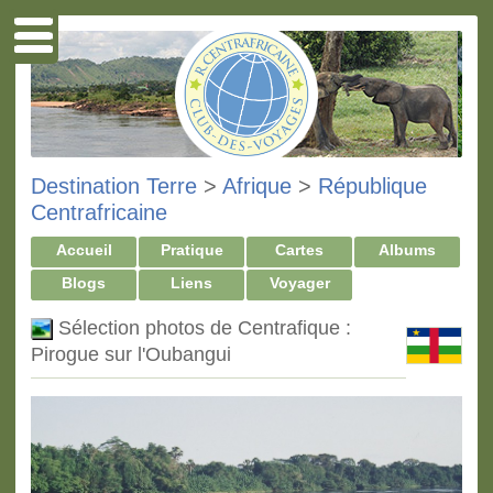
Destination Terre
>
Afrique
>
République
Centrafricaine
Accueil
Pratique
Cartes
Albums
Blogs
Liens
Voyager
Sélection photos de Centrafique :
Pirogue sur l'Oubangui