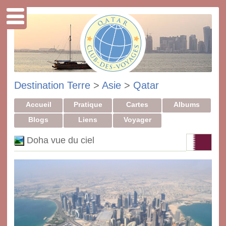
Destination Terre
>
Asie
>
Qatar
Accueil
Pratique
Cartes
Albums
Blogs
Liens
Voyager
Doha vue du ciel