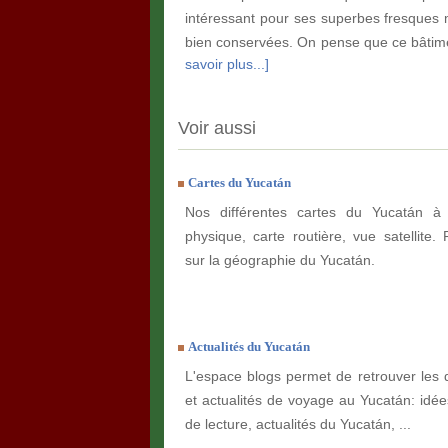
intéressant pour ses superbes fresques 
bien conservées. On pense que ce bâtim
savoir plus...]
Voir aussi
Cartes du Yucatán
Nos différentes cartes du Yucatán à 
physique, carte routière, vue satellite. 
sur la géographie du Yucatán.
Actualités du Yucatán
L'espace blogs permet de retrouver les 
et actualités de voyage au Yucatán: idées
de lecture, actualités du Yucatán, ...