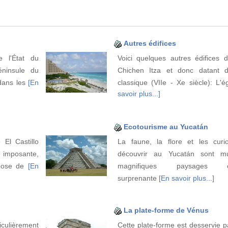
Autres édifices
e l'État du
Voici quelques autres édifices
ninsule du
Chichen Itza et donc datant d
 dans les
[En
classique (VIIe - Xe siècle): L'
savoir plus...]
Ecotourisme au Yucatán
El Castillo
La faune, la flore et les curio
e imposante,
découvrir au Yucatán sont mu
pose de
[En
magnifiques paysages c
surprenante
[En savoir plus...]
La plate-forme de Vénus
ulièrement
Cette plate-forme est desservie p