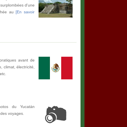
 surplombées d'une
achée au
[En savoir
pratiques avant de
climat, électricité,
etc.
hotos du Yucatán
 des voyages.