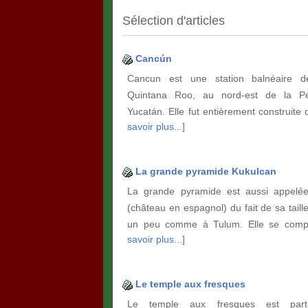
Sélection d'articles
Cancún
Cancun est une station balnéaire d
Quintana Roo, au nord-est de la Pé
Yucatán. Elle fut entièrement construite
savoir plus...]
La grande pyramide Kukulcan
La grande pyramide est aussi appelée 
(château en espagnol) du fait de sa taill
un peu comme à Tulum. Elle se com
savoir plus...]
Le temple aux fresques
Le temple aux fresques est partic