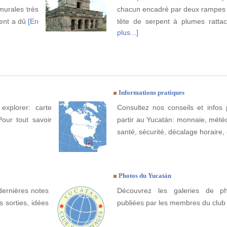
murales très
chacun encadré par deux rampes
ent a dû
[En
tête de serpent à plumes ratt
plus...]
Informations pratiques
explorer: carte
Consultez nos conseils et infos 
Pour tout savoir
partir au Yucatán: monnaie, météo, 
santé, sécurité, décalage horaire, 
Photos du Yucatán
dernières notes
Découvrez les galeries de p
 sorties, idées
publiées par les membres du club