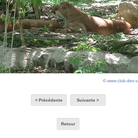
©
www.club-des-
< Précédente
Suivante >
Retour