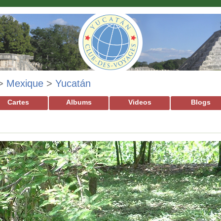
>
Mexique
>
Yucatán
Cartes
Albums
Videos
Blogs