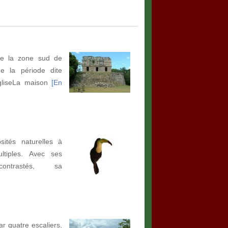
 de la zone sud de
e la période dite
égliseLa maison
[En
sités naturelles à
ltiples. Avec ses
ontrastés, sa
ar quatre escaliers,