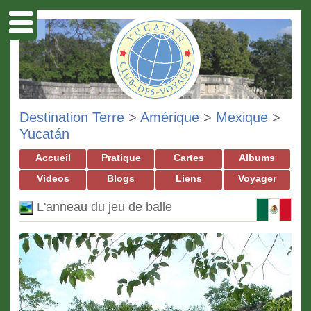
Destination Terre
>
Amérique
>
Mexique
>
Yucatán
Accueil
Pratique
Cartes
Albums
Videos
Blogs
Liens
Voyager
L'anneau du jeu de balle