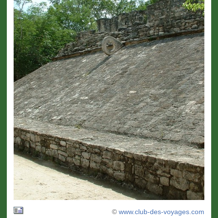
©
www.club-des-voyages.com