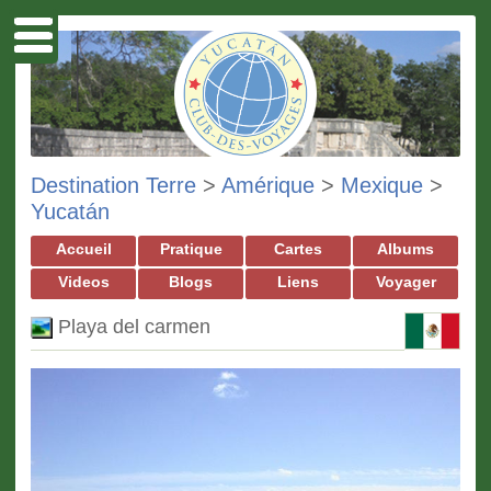
Destination Terre
>
Amérique
>
Mexique
>
Yucatán
Accueil
Pratique
Cartes
Albums
Videos
Blogs
Liens
Voyager
Playa del carmen