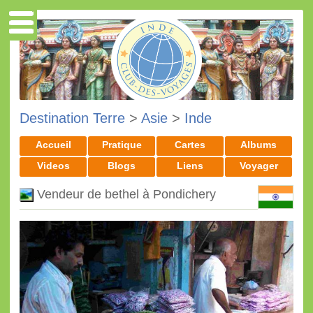
Destination Terre
>
Asie
>
Inde
Accueil
Pratique
Cartes
Albums
Videos
Blogs
Liens
Voyager
Vendeur de bethel à Pondichery