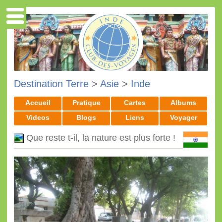
Destination Terre
>
Asie
>
Inde
Accueil
Pratique
Cartes
Albums
Videos
Blogs
Liens
Voyager
Que reste t-il, la nature est plus forte !