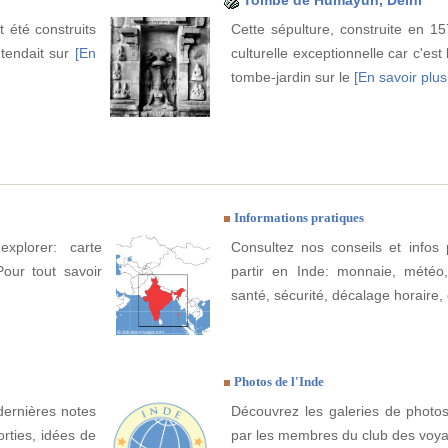
Tombe de Humayun, Delhi
 été construits
Cette sépulture, construite en 15
étendait sur
[En
culturelle exceptionnelle car c'es
tombe-jardin sur le
[En savoir plus.
Informations pratiques
xplorer: carte
Consultez nos conseils et infos 
Pour tout savoir
partir en Inde: monnaie, météo, c
santé, sécurité, décalage horaire, 
Photos de l'Inde
dernières notes
Découvrez les galeries de photos
rties, idées de
par les membres du club des voy