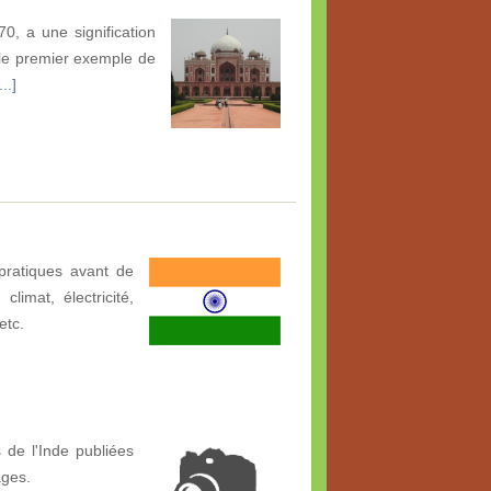
70, a une signification
t le premier exemple de
..]
pratiques avant de
limat, électricité,
etc.
 de l'Inde publiées
ages.