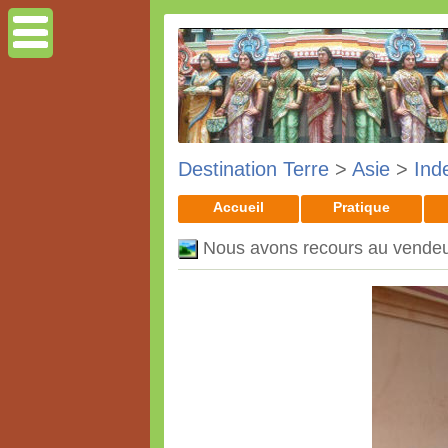
Destination Terre
>
Asie
>
Ind
Accueil
Pratique
Nous avons recours au vendeu