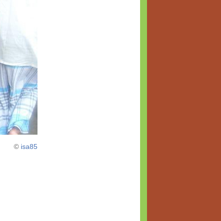
©
isa85