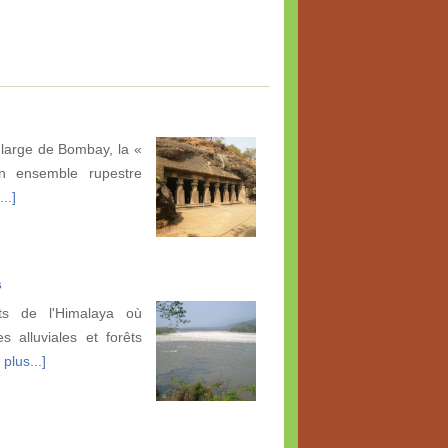
large de Bombay, la «
un ensemble rupestre
..]
s
ts de l'Himalaya où
es alluviales et forêts
 plus...]