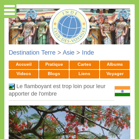
Destination Terre
>
Asie
>
Inde
Accueil
Pratique
Cartes
Albums
Videos
Blogs
Liens
Voyager
Le flamboyant est trop loin pour leur
apporter de l'ombre