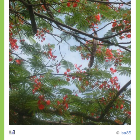
©
isa85