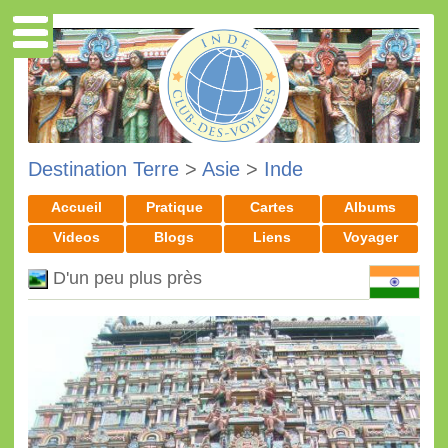
Destination Terre
>
Asie
>
Inde
Accueil
Pratique
Cartes
Albums
Videos
Blogs
Liens
Voyager
D'un peu plus près