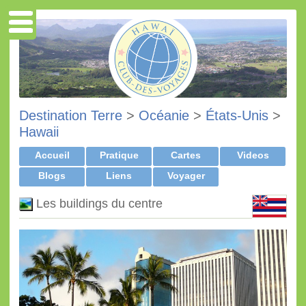
Destination Terre
>
Océanie
>
États-Unis
>
Hawaii
Accueil
Pratique
Cartes
Videos
Blogs
Liens
Voyager
Les buildings du centre