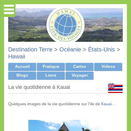
Destination Terre
>
Océanie
>
États-Unis
>
Hawaii
Accueil
Pratique
Cartes
Videos
Blogs
Liens
Voyager
La vie quotidienne à Kauai
Quelques images de la vie quotidienne sur l'ile de
Kauai
...