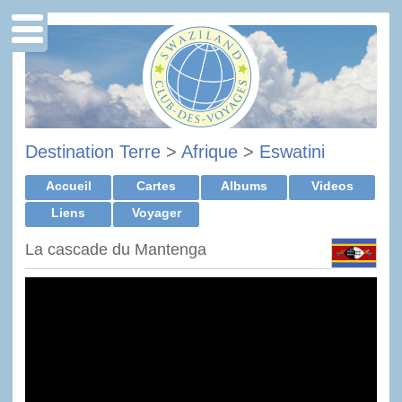
Destination Terre
>
Afrique
>
Eswatini
Accueil
Cartes
Albums
Videos
Liens
Voyager
La cascade du Mantenga