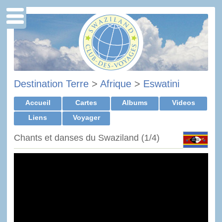
Destination Terre
>
Afrique
>
Eswatini
Accueil
Cartes
Albums
Videos
Liens
Voyager
Chants et danses du Swaziland (1/4)