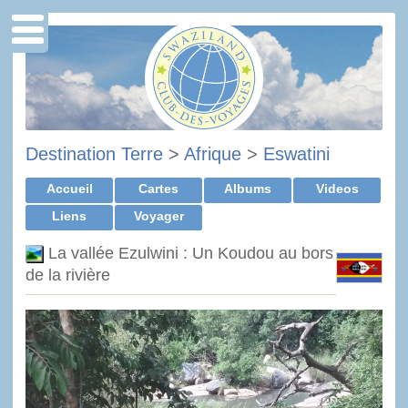
Destination Terre
>
Afrique
>
Eswatini
Accueil
Cartes
Albums
Videos
Liens
Voyager
La vallée Ezulwini : Un Koudou au bors
de la rivière