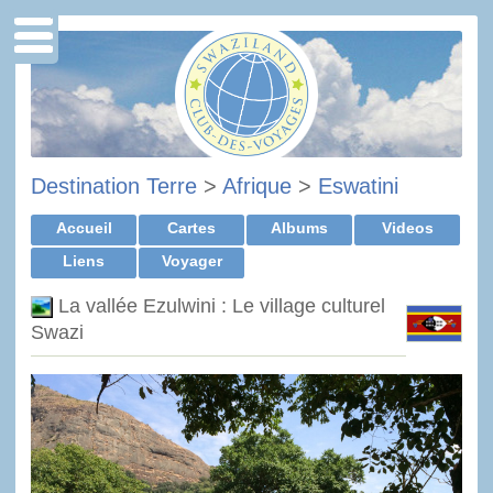
Destination Terre
>
Afrique
>
Eswatini
Accueil
Cartes
Albums
Videos
Liens
Voyager
La vallée Ezulwini : Le village culturel
Swazi