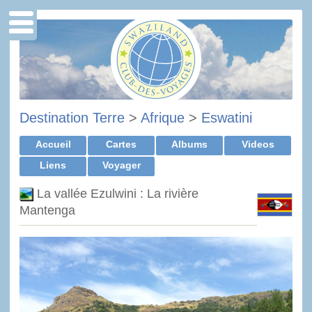
Destination Terre
>
Afrique
>
Eswatini
Accueil
Cartes
Albums
Videos
Liens
Voyager
La vallée Ezulwini : La rivière
Mantenga