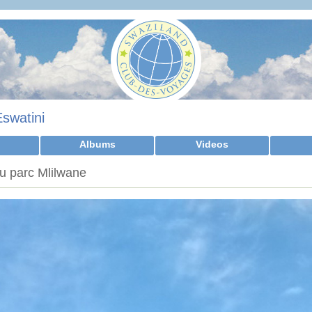
Eswatini
Albums
Videos
u parc Mlilwane