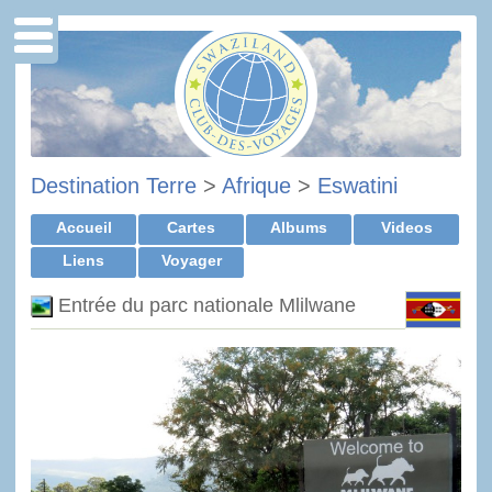
Destination Terre
>
Afrique
>
Eswatini
Accueil
Cartes
Albums
Videos
Liens
Voyager
Entrée du parc nationale Mlilwane