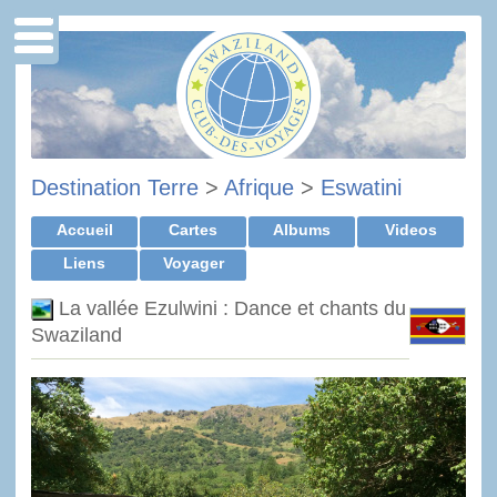
Destination Terre
>
Afrique
>
Eswatini
Accueil
Cartes
Albums
Videos
Liens
Voyager
La vallée Ezulwini : Dance et chants du
Swaziland