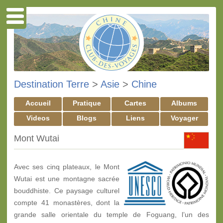
Destination Terre
>
Asie
>
Chine
Accueil
Pratique
Cartes
Albums
Videos
Blogs
Liens
Voyager
Mont Wutai
Avec ses cinq plateaux, le Mont
Wutai est une montagne sacrée
bouddhiste. Ce paysage culturel
compte 41 monastères, dont la
grande salle orientale du temple de Foguang, l’un des