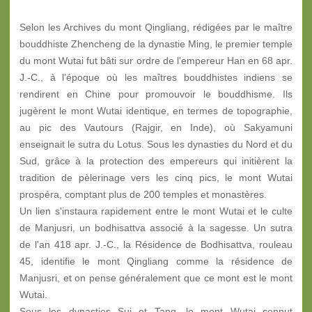
Selon les Archives du mont Qingliang, rédigées par le maître
bouddhiste Zhencheng de la dynastie Ming, le premier temple
du mont Wutai fut bâti sur ordre de l'empereur Han en 68 apr.
J.-C., à l'époque où les maîtres bouddhistes indiens se
rendirent en Chine pour promouvoir le bouddhisme. Ils
jugèrent le mont Wutai identique, en termes de topographie,
au pic des Vautours (Rajgir, en Inde), où Sakyamuni
enseignait le sutra du Lotus. Sous les dynasties du Nord et du
Sud, grâce à la protection des empereurs qui initièrent la
tradition de pèlerinage vers les cinq pics, le mont Wutai
prospéra, comptant plus de 200 temples et monastères.
Un lien s'instaura rapidement entre le mont Wutai et le culte
de Manjusri, un bodhisattva associé à la sagesse. Un sutra
de l'an 418 apr. J.-C., la Résidence de Bodhisattva, rouleau
45, identifie le mont Qingliang comme la résidence de
Manjusri, et on pense généralement que ce mont est le mont
Wutai.
Sous les dynasties Sui et Tang, le mont Wutai connut