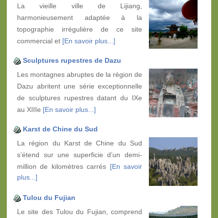
La vieille ville de Lijiang,
harmonieusement adaptée à la
topographie irrégulière de ce site
commercial et
[En savoir plus...]
Sculptures rupestres de Dazu
Les montagnes abruptes de la région de
Dazu abritent une série exceptionnelle
de sculptures rupestres datant du IXe
au XIIIe
[En savoir plus...]
Karst de Chine du Sud
La région du Karst de Chine du Sud
s’étend sur une superficie d’un demi-
million de kilomètres carrés
[En savoir
plus...]
Tulou
du Fujian
Le site des Tulou du Fujian, comprend