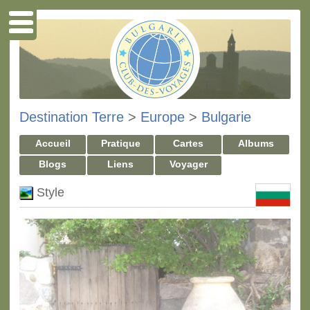
Destination Terre
>
Europe
>
Bulgarie
Accueil
Pratique
Cartes
Albums
Blogs
Liens
Voyager
Style