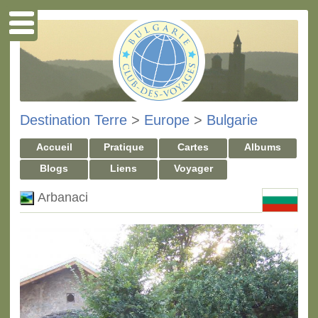
Destination Terre
>
Europe
>
Bulgarie
Accueil
Pratique
Cartes
Albums
Blogs
Liens
Voyager
Arbanaci