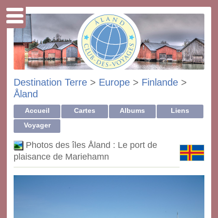
Destination Terre
>
Europe
>
Finlande
>
Åland
Accueil
Cartes
Albums
Liens
Voyager
Photos des îles Åland : Le port de
plaisance de Mariehamn